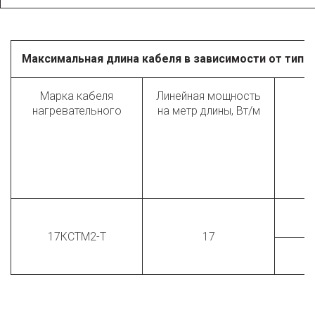
Максимальная длина кабеля в зависимости от типа
Марка кабеля
Линейная мощность
Т
нагревательного
на метр длины, Вт/м
в
17КСТМ2-Т
17